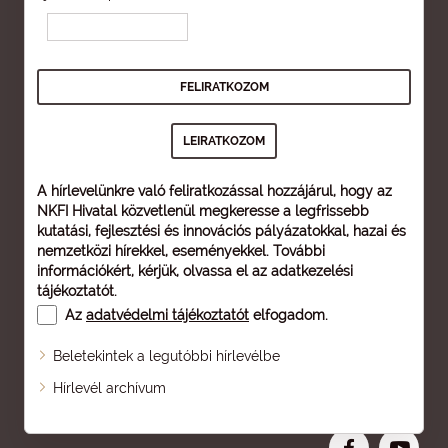
A hírlevelünkre való feliratkozással hozzájárul, hogy az
NKFI Hivatal közvetlenül megkeresse a legfrissebb
kutatási, fejlesztési és innovációs pályázatokkal, hazai és
nemzetközi hírekkel, eseményekkel. További
információkért, kérjük, olvassa el az
adatkezelési
tájékoztatót
.
Az
adatvédelmi tájékoztatót
elfogadom.
Beletekintek a legutóbbi hírlevélbe
Oldaltérkép
Hírlevél archívum
Nagyobb betű