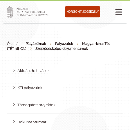
HORIZONT JOGSEGÉLY
Ön itt áll:
Pályázóknak
Pályázatok
Magyar-kínai Tét
(TÉT_16_CN)
Szerződéskötési dokumentumok
Aktuális felhívások
KFI pályázatok
Támogatott projektek
Dokumentumtár