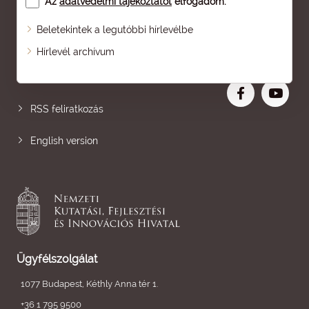
Az
adatvédelmi tájékoztatót
elfogadom.
Beletekintek a legutóbbi hírlevélbe
Oldaltérkép
Hírlevél archívum
Nagyobb betű
RSS feliratkozás
English version
Ügyfélszolgálat
1077 Budapest, Kéthly Anna tér 1.
+36 1 795 9500