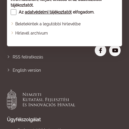
tájékoztatót
.
Az
adatvédelmi tájékoztatót
elfogadom.
Beletekintek a legutóbbi hírlevélbe
Oldaltérkép
Hírlevél archívum
Nagyobb betű
RSS feliratkozás
English version
Ügyfélszolgálat