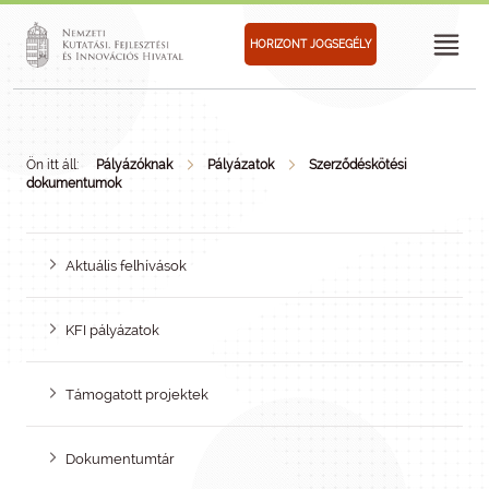
HORIZONT JOGSEGÉLY
Ön itt áll:
Pályázóknak
Pályázatok
Szerződéskötési
dokumentumok
Aktuális felhívások
KFI pályázatok
Támogatott projektek
Dokumentumtár