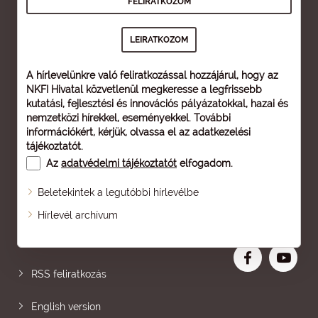
A hírlevelünkre való feliratkozással hozzájárul, hogy az
NKFI Hivatal közvetlenül megkeresse a legfrissebb
kutatási, fejlesztési és innovációs pályázatokkal, hazai és
nemzetközi hírekkel, eseményekkel. További
információkért, kérjük, olvassa el az
adatkezelési
tájékoztatót
.
Az
adatvédelmi tájékoztatót
elfogadom.
Beletekintek a legutóbbi hírlevélbe
Oldaltérkép
Hírlevél archívum
Nagyobb betű
RSS feliratkozás
English version