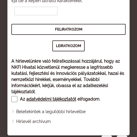
Írja be a képen látható karaktereket:
A hírlevelünkre való feliratkozással hozzájárul, hogy az
NKFI Hivatal közvetlenül megkeresse a legfrissebb
kutatási, fejlesztési és innovációs pályázatokkal, hazai és
nemzetközi hírekkel, eseményekkel. További
információkért, kérjük, olvassa el az
adatkezelési
tájékoztatót
.
Az
adatvédelmi tájékoztatót
elfogadom.
Beletekintek a legutóbbi hírlevélbe
Oldaltérkép
Hírlevél archívum
Nagyobb betű