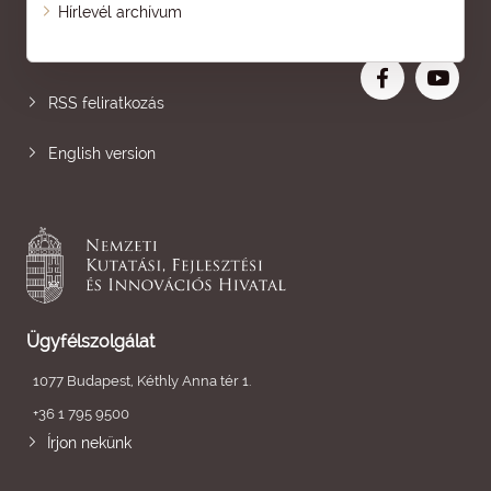
Oldaltérkép
Hírlevél archívum
Nagyobb betű
RSS feliratkozás
English version
Ügyfélszolgálat
1077 Budapest, Kéthly Anna tér 1.
+36 1 795 9500
Írjon nekünk