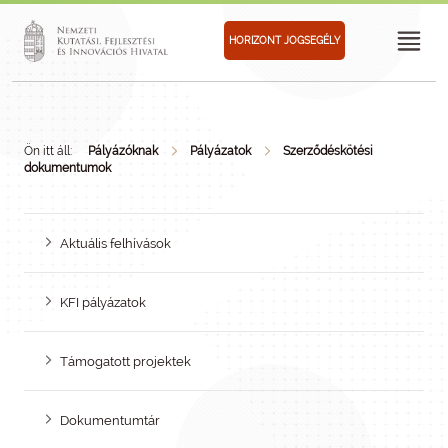
HORIZONT JOGSEGÉLY
Ön itt áll:
Pályázóknak
Pályázatok
Szerződéskötési
dokumentumok
Aktuális felhívások
KFI pályázatok
Támogatott projektek
Dokumentumtár