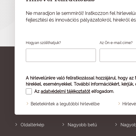
Ne maradjon le semmiről! Iratkozzon fel hírlevelü
fejlesztési és innovációs pályázatokról, hírekről 
Hogyan szólíthatjuk?
Az Ön e-mail címe?
A hírlevelünkre való feliratkozással hozzájárul, hogy az
hírekkel, eseményekkel. További információkért, kérjük,
Az
adatvédelmi tájékoztatót
elfogadom.
Beletekintek a legutóbbi hírlevélbe
Hírlev
Oldaltérkép
Nagyobb betű
Nagyob