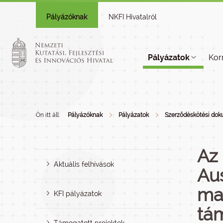
Pályázóknak
NKFI Hivatalról
Pályázatok
Kor
Ön itt áll:
Pályázóknak
Pályázatok
Szerződéskötési do
Az
Aktuális felhívások
Au
mag
KFI pályázatok
tám