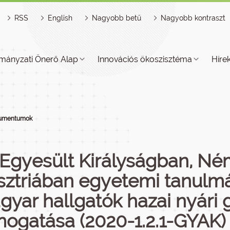
RSS
English
Nagyobb betű
Nagyobb kontraszt
mányzati Önerő Alap
Innovációs ökoszisztéma
Híre
kumentumok
 Egyesült Királyságban, N
sztriában egyetemi tanulmá
yar hallgatók hazai nyári 
ogatása (2020-1.2.1-GYAK)