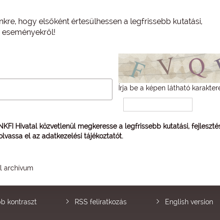
nkre, hogy elsőként értesülhessen a legfrissebb kutatási,
és eseményekről!
Írja be a képen látható karakter
 NKFI Hivatal közvetlenül megkeresse a legfrissebb kutatási, fejleszt
 olvassa el az
adatkezelési tájékoztatót
.
él archívum
b kontraszt
RSS feliratkozás
English version