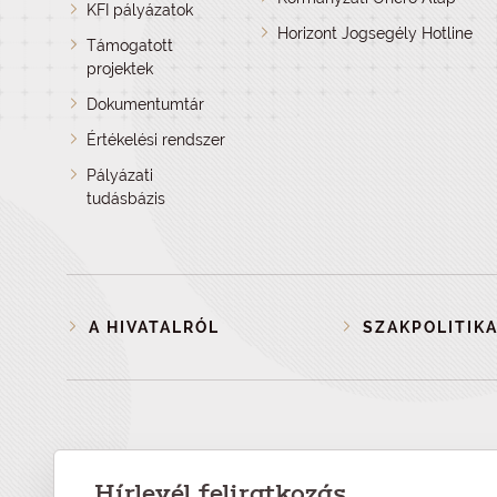
KFI pályázatok
Horizont Jogsegély Hotline
Támogatott
projektek
Dokumentumtár
Értékelési rendszer
Pályázati
tudásbázis
A HIVATALRÓL
SZAKPOLITIKA
Hírlevél feliratkozás