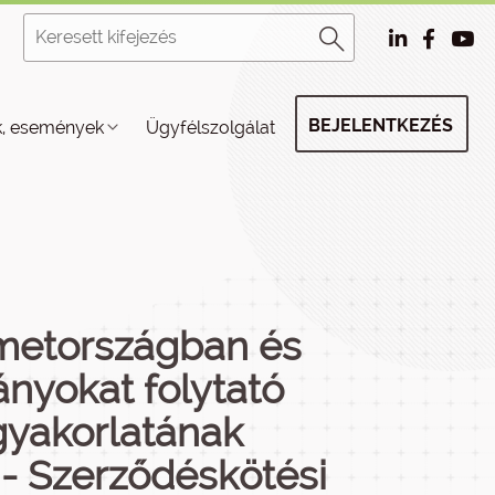
BEJELENTKEZÉS
k, események
Ügyfélszolgálat
émetországban és
nyokat folytató
gyakorlatának
 - Szerződéskötési