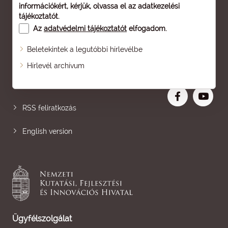
információkért, kérjük, olvassa el az
adatkezelési
tájékoztatót
.
Az
adatvédelmi tájékoztatót
elfogadom.
Beletekintek a legutóbbi hírlevélbe
Oldaltérkép
Hírlevél archívum
Nagyobb betű
RSS feliratkozás
English version
Ügyfélszolgálat