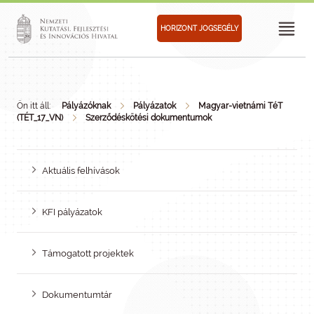
HORIZONT JOGSEGÉLY
Ön itt áll:
Pályázóknak
Pályázatok
Magyar-vietnámi TéT
(TÉT_17_VN)
Szerződéskötési dokumentumok
Aktuális felhívások
KFI pályázatok
Támogatott projektek
Dokumentumtár