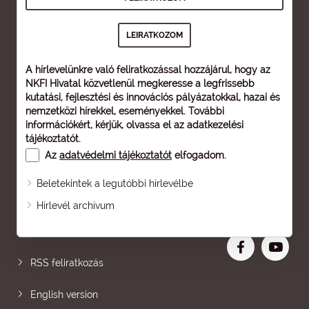
A hírlevelünkre való feliratkozással hozzájárul, hogy az
NKFI Hivatal közvetlenül megkeresse a legfrissebb
kutatási, fejlesztési és innovációs pályázatokkal, hazai és
nemzetközi hírekkel, eseményekkel. További
információkért, kérjük, olvassa el az
adatkezelési
tájékoztatót
.
Az
adatvédelmi tájékoztatót
elfogadom.
Beletekintek a legutóbbi hírlevélbe
Oldaltérkép
Hírlevél archívum
Nagyobb betű
RSS feliratkozás
English version