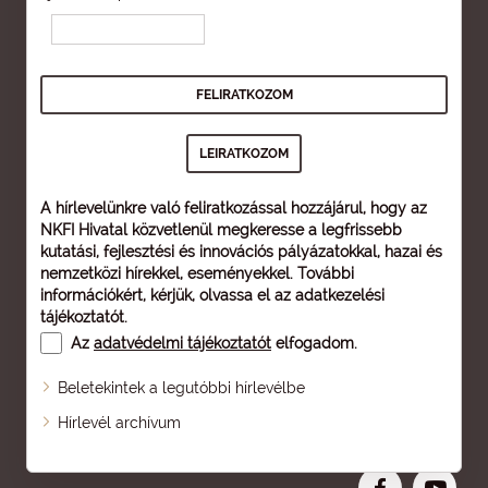
A hírlevelünkre való feliratkozással hozzájárul, hogy az
NKFI Hivatal közvetlenül megkeresse a legfrissebb
kutatási, fejlesztési és innovációs pályázatokkal, hazai és
nemzetközi hírekkel, eseményekkel. További
információkért, kérjük, olvassa el az
adatkezelési
tájékoztatót
.
Az
adatvédelmi tájékoztatót
elfogadom.
Beletekintek a legutóbbi hírlevélbe
Oldaltérkép
Hírlevél archívum
Nagyobb betű