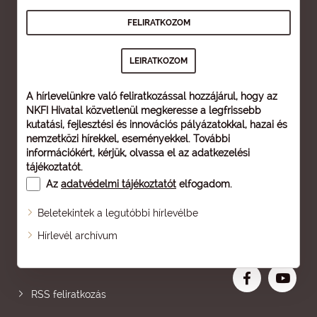
A hírlevelünkre való feliratkozással hozzájárul, hogy az
NKFI Hivatal közvetlenül megkeresse a legfrissebb
kutatási, fejlesztési és innovációs pályázatokkal, hazai és
nemzetközi hírekkel, eseményekkel. További
információkért, kérjük, olvassa el az
adatkezelési
tájékoztatót
.
Az
adatvédelmi tájékoztatót
elfogadom.
Beletekintek a legutóbbi hírlevélbe
Oldaltérkép
Hírlevél archívum
Nagyobb betű
RSS feliratkozás