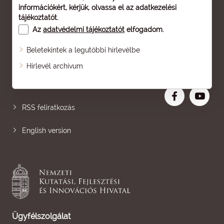
információkért, kérjük, olvassa el az
adatkezelési
tájékoztatót
.
Az
adatvédelmi tájékoztatót
elfogadom.
Beletekintek a legutóbbi hírlevélbe
Oldaltérkép
Hírlevél archívum
Nagyobb betű
RSS feliratkozás
English version
Ügyfélszolgálat