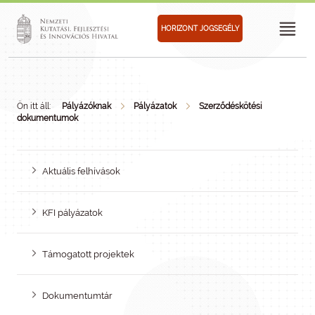
HORIZONT JOGSEGÉLY
Ön itt áll:
Pályázóknak
Pályázatok
Szerződéskötési
dokumentumok
Aktuális felhívások
KFI pályázatok
Támogatott projektek
Dokumentumtár