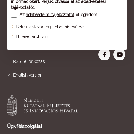
információkért, kérjük, olvassa el az
adatkezelési
tájékoztatót
.
Az
adatvédelmi tájékoztatót
elfogadom.
Beletekintek a legutóbbi hírlevélbe
Oldaltérkép
Hírlevél archívum
Nagyobb betű
RSS feliratkozás
English version
Ügyfélszolgálat