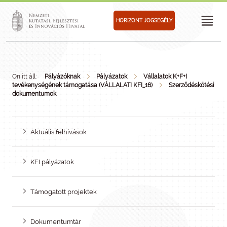
HORIZONT JOGSEGÉLY
Ön itt áll:
Pályázóknak
Pályázatok
Vállalatok K+F+I
tevékenységének támogatása (VÁLLALATI KFI_16)
Szerződéskötési
dokumentumok
Aktuális felhívások
KFI pályázatok
Támogatott projektek
Dokumentumtár