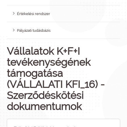
Értékelési rendszer
Pályázati tudásbázis
Vállalatok K+F+I
tevékenységének
támogatása
(VÁLLALATI KFI_16) -
Szerződéskötési
dokumentumok