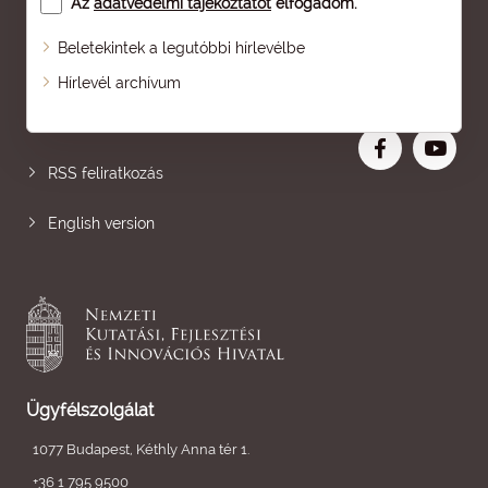
Az
adatvédelmi tájékoztatót
elfogadom.
Beletekintek a legutóbbi hírlevélbe
Oldaltérkép
Hírlevél archívum
Nagyobb betű
RSS feliratkozás
English version
Ügyfélszolgálat
1077 Budapest, Kéthly Anna tér 1.
+36 1 795 9500