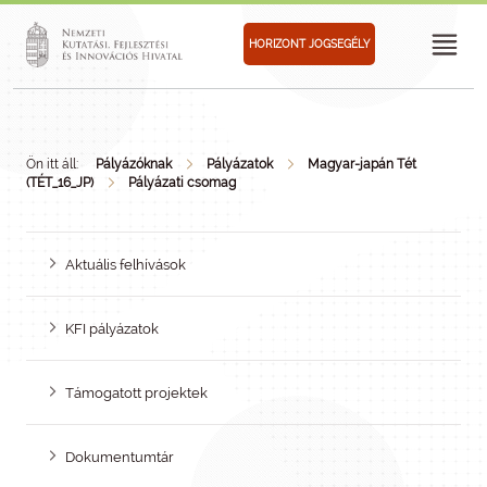
HORIZONT JOGSEGÉLY
Ön itt áll:
Pályázóknak
Pályázatok
Magyar-japán Tét
(TÉT_16_JP)
Pályázati csomag
Aktuális felhívások
KFI pályázatok
Támogatott projektek
Dokumentumtár