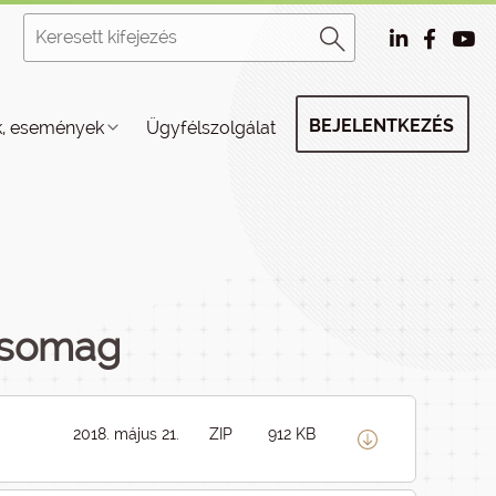
BEJELENTKEZÉS
k, események
Ügyfélszolgálat
 csomag
2018. május 21.
ZIP
912 KB