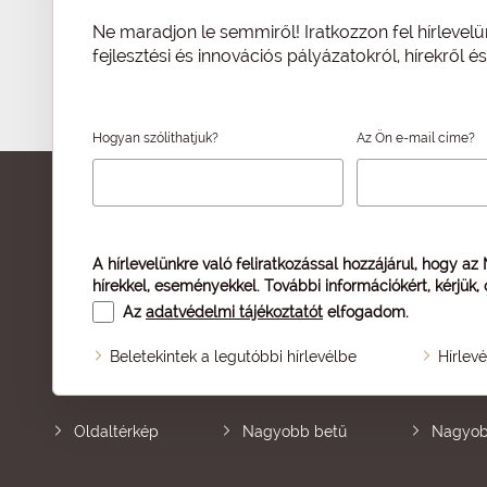
Ne maradjon le semmiről! Iratkozzon fel hírlevelü
fejlesztési és innovációs pályázatokról, hírekről 
Hogyan szólíthatjuk?
Az Ön e-mail címe?
A hírlevelünkre való feliratkozással hozzájárul, hogy az
hírekkel, eseményekkel. További információkért, kérjük,
Az
adatvédelmi tájékoztatót
elfogadom.
Beletekintek a legutóbbi hírlevélbe
Hírlev
Oldaltérkép
Nagyobb betű
Nagyob