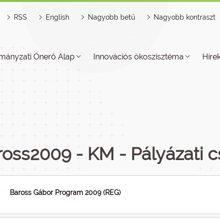
RSS
English
Nagyobb betű
Nagyobb kontraszt
mányzati Önerő Alap
Innovációs ökoszisztéma
Híre
ross2009 - KM - Pályázati
Baross Gábor Program 2009 (REG)