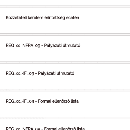
Közzétételi kérelem érintettség esetén
REG_xx_INFRA_09 - Pályázati útmutató
REG_xx_KFI_09 - Pályázati útmutató
REG_xx_KFI_09 - Formai ellenörző lista
REG_xx_INFRA_09 - Formai ellenörző lista