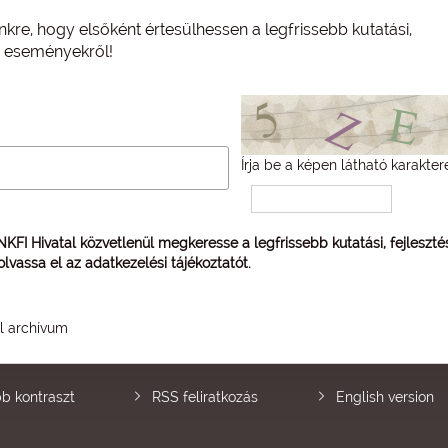
nkre, hogy elsőként értesülhessen a legfrissebb kutatási,
és eseményekről!
Írja be a képen látható karakter
 NKFI Hivatal közvetlenül megkeresse a legfrissebb kutatási, fejleszt
 olvassa el az
adatkezelési tájékoztatót
.
él archívum
b kontraszt
RSS feliratkozás
English version