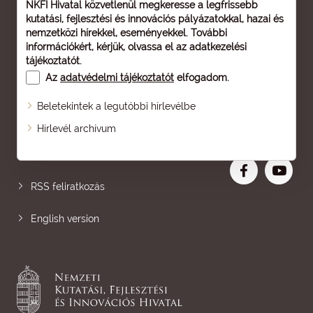
NKFI Hivatal közvetlenül megkeresse a legfrissebb
kutatási, fejlesztési és innovációs pályázatokkal, hazai és
nemzetközi hírekkel, eseményekkel. További
információkért, kérjük, olvassa el az
adatkezelési
tájékoztatót
.
Az
adatvédelmi tájékoztatót
elfogadom.
Beletekintek a legutóbbi hírlevélbe
Oldaltérkép
Hírlevél archívum
Nagyobb betű
RSS feliratkozás
English version