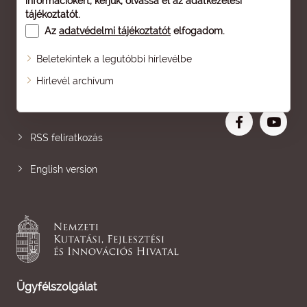
információkért, kérjük, olvassa el az
adatkezelési
tájékoztatót
.
Az
adatvédelmi tájékoztatót
elfogadom.
Beletekintek a legutóbbi hírlevélbe
Oldaltérkép
Hírlevél archívum
Nagyobb betű
RSS feliratkozás
English version
Ügyfélszolgálat