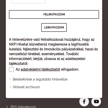
A hírlevelünkre való feliratkozással hozzájárul, hogy az
NKFI Hivatal közvetlenül megkeresse a legfrissebb
kutatási, fejlesztési és innovációs pályázatokkal, hazai és
nemzetközi hírekkel, eseményekkel. További
információkért, kérjük, olvassa el az
adatkezelési
tájékoztatót
.
Az
adatvédelmi tájékoztatót
elfogadom.
Beletekintek a legutóbbi hírlevélbe
Oldaltérkép
Hírlevél archívum
Nagyobb betű
RSS feliratkozás