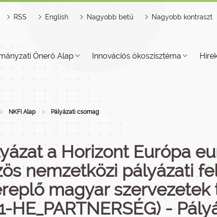
RSS
English
Nagyobb betű
Nagyobb kontraszt
mányzati Önerő Alap
Innovációs ökoszisztéma
Híre
NKFI Alap
Pályázati csomag
yázat a Horizont Európa e
ös nemzetközi pályázati fe
ereplő magyar szervezetek
2.1-HE_PARTNERSÉG) - Pály