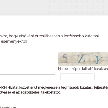
nkre, hogy elsőként értesülhessen a legfrissebb kutatási,
és eseményekről!
Írja be a képen látható karakter
 NKFI Hivatal közvetlenül megkeresse a legfrissebb kutatási, fejleszt
 olvassa el az
adatkezelési tájékoztatót
.