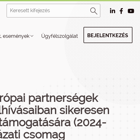
BEJELENTKEZÉS
k, események
Ügyfélszolgálat
urópai partnerségek
lhívásaiban sikeresen
 támogatására (2024-
ázati csomag