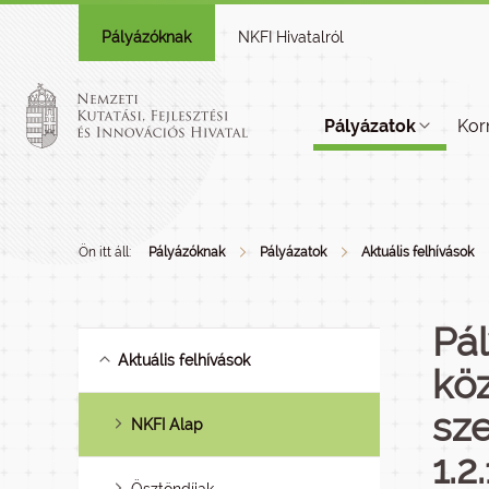
Pályázóknak
NKFI Hivatalról
Pályázatok
Kor
Ön itt áll:
Pályázóknak
Pályázatok
Aktuális felhívások
Pál
Aktuális felhívások
köz
sz
NKFI Alap
1.