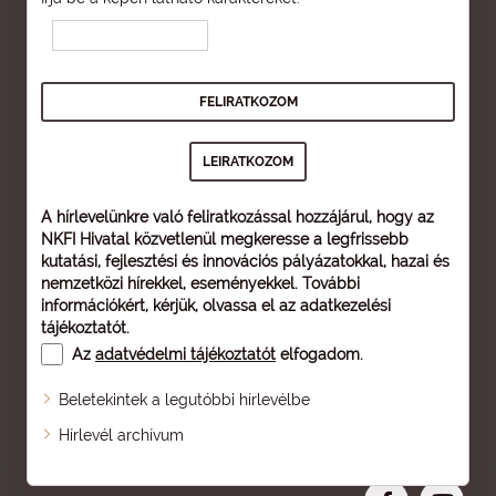
A hírlevelünkre való feliratkozással hozzájárul, hogy az
NKFI Hivatal közvetlenül megkeresse a legfrissebb
kutatási, fejlesztési és innovációs pályázatokkal, hazai és
nemzetközi hírekkel, eseményekkel. További
információkért, kérjük, olvassa el az
adatkezelési
tájékoztatót
.
Az
adatvédelmi tájékoztatót
elfogadom.
Beletekintek a legutóbbi hírlevélbe
Oldaltérkép
Hírlevél archívum
Nagyobb betű