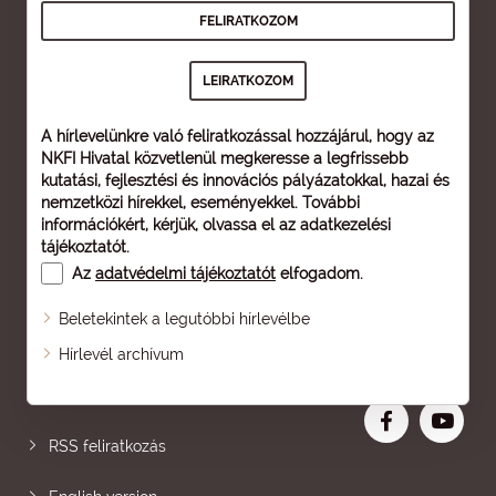
A hírlevelünkre való feliratkozással hozzájárul, hogy az
NKFI Hivatal közvetlenül megkeresse a legfrissebb
kutatási, fejlesztési és innovációs pályázatokkal, hazai és
nemzetközi hírekkel, eseményekkel. További
információkért, kérjük, olvassa el az
adatkezelési
tájékoztatót
.
Az
adatvédelmi tájékoztatót
elfogadom.
Beletekintek a legutóbbi hírlevélbe
Oldaltérkép
Hírlevél archívum
Nagyobb betű
RSS feliratkozás