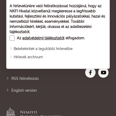
A hírlevelünkre való feliratkozással hozzájárul, hogy az
NKFI Hivatal közvetlenül megkeresse a legfrissebb
kutatási, fejlesztési és innovációs pályázatokkal, hazai és
nemzetközi hírekkel, eseményekkel. További
információkért, kérjük, olvassa el az
adatkezelési
tájékoztatót
.
Az
adatvédelmi tájékoztatót
elfogadom.
Beletekintek a legutóbbi hírlevélbe
Oldaltérkép
Hírlevél archívum
Nagyobb betű
RSS feliratkozás
English version