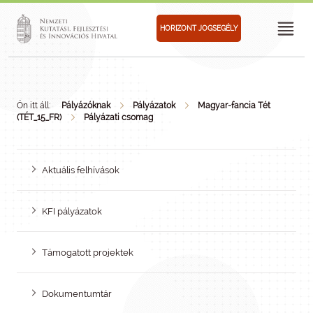
HORIZONT JOGSEGÉLY
Ön itt áll:
Pályázóknak
Pályázatok
Magyar-fancia Tét
(TÉT_15_FR)
Pályázati csomag
Aktuális felhívások
KFI pályázatok
Támogatott projektek
Dokumentumtár