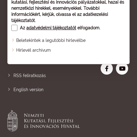
kutatási, fejlesztési és innovációs pályázatokkal, hazai és
nemzetközi hírekkel, eseményekkel. További
információkért, kérjük, olvassa el az
adatkezelési
tájékoztatót
.
Az
adatvédelmi tájékoztatót
elfogadom.
Beletekintek a legutóbbi hírlevélbe
Oldaltérkép
Hírlevél archívum
Nagyobb betű
RSS feliratkozás
English version