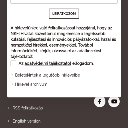
A hírlevelünkre való feliratkozással hozzájárul, hogy az
NKFI Hivatal közvetlenül megkeresse a legfrissebb
kutatási, fejlesztési és innovációs pályázatokkal, hazai és
nemzetközi hírekkel, eseményekkel. További
információkért, kérjük, olvassa el az
adatkezelési
tájékoztatót
.
Az
adatvédelmi tájékoztatót
elfogadom.
Beletekintek a legutóbbi hírlevélbe
Oldaltérkép
Hírlevél archívum
Nagyobb betű
RSS feliratkozás
English version