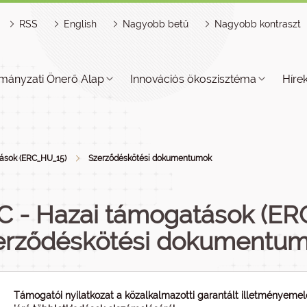
RSS
English
Nagyobb betű
Nagyobb kontraszt
mányzati Önerő Alap
Innovációs ökoszisztéma
Híre
ások (ERC_HU_15)
Szerződéskötési dokumentumok
C - Hazai támogatások (ER
erződéskötési dokumentu
Támogatói nyilatkozat a közalkalmazotti garantált illetményemel