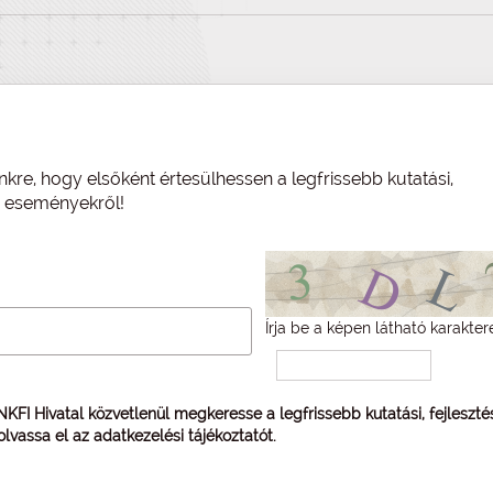
nkre, hogy elsőként értesülhessen a legfrissebb kutatási,
és eseményekről!
Írja be a képen látható karakter
 NKFI Hivatal közvetlenül megkeresse a legfrissebb kutatási, fejleszt
 olvassa el az
adatkezelési tájékoztatót
.