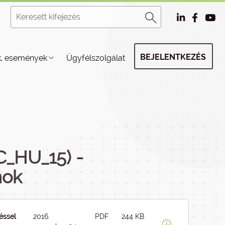
BEJELENTKEZÉS
k, események
Ügyfélszolgálat
C_HU_15) -
mok
éssel
2016.
PDF
244 KB