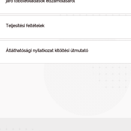
járó többletkiadások elszámolásáról
Teljesítési feltételek
Átláthatósági nyilatkozat kitöltési útmutató