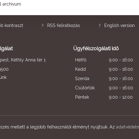
él archívum
b kontraszt
RSS feliratkozás
English version
lgálat
Ügyfélszolgálati idő
est, Kéthly Anna tér 1.
Hétfő
9:00 - 16:00
9500
Kedd
9:00 - 16:00
künk
Szerda
9:00 - 16:00
Csütörtök
9:00 - 16:00
Péntek
9:00 - 12:00
zés mellett a legjobb felhasználói élményt nyújtsuk. Az
adatvédelm