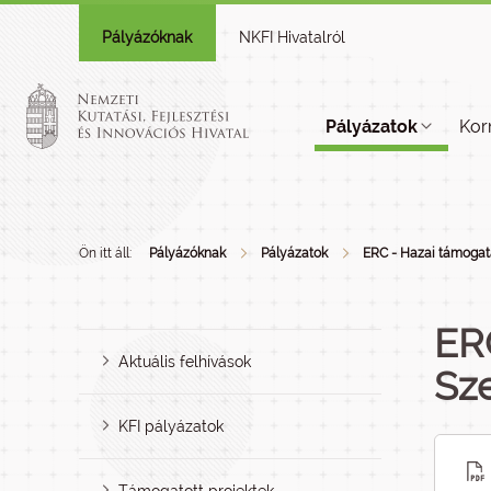
Pályázóknak
NKFI Hivatalról
Pályázatok
Kor
Ön itt áll:
Pályázóknak
Pályázatok
ERC - Hazai támogat
ER
Aktuális felhívások
Sz
KFI pályázatok