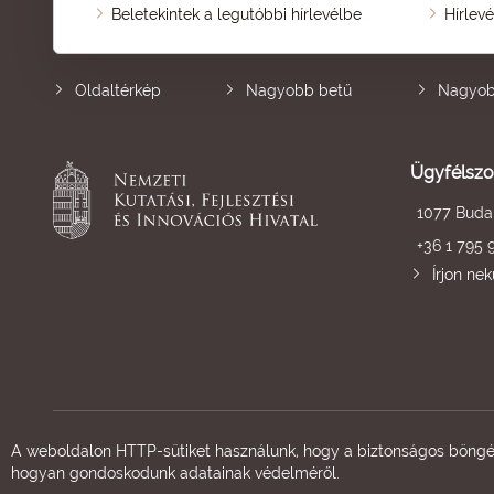
Beletekintek a legutóbbi hírlevélbe
Hírlev
Oldaltérkép
Nagyobb betű
Nagyob
Ügyfélszo
1077 Budap
+36 1 795 
Írjon ne
A weboldalon HTTP-sütiket használunk, hogy a biztonságos böngés
hogyan gondoskodunk adatainak védelméről.