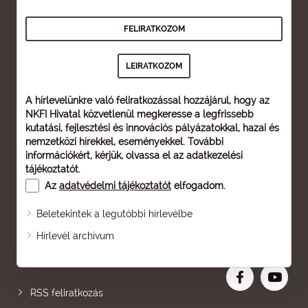
A hírlevelünkre való feliratkozással hozzájárul, hogy az
NKFI Hivatal közvetlenül megkeresse a legfrissebb
kutatási, fejlesztési és innovációs pályázatokkal, hazai és
nemzetközi hírekkel, eseményekkel. További
információkért, kérjük, olvassa el az
adatkezelési
tájékoztatót
.
Az
adatvédelmi tájékoztatót
elfogadom.
Beletekintek a legutóbbi hírlevélbe
Oldaltérkép
Hírlevél archívum
Nagyobb betű
RSS feliratkozás