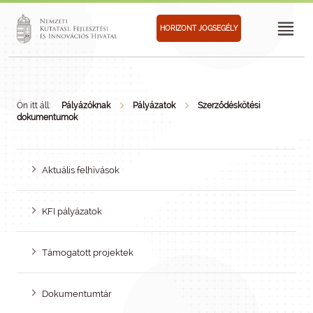
HORIZONT JOGSEGÉLY
Ön itt áll:
Pályázóknak
Pályázatok
Szerződéskötési
dokumentumok
Aktuális felhívások
KFI pályázatok
Támogatott projektek
Dokumentumtár