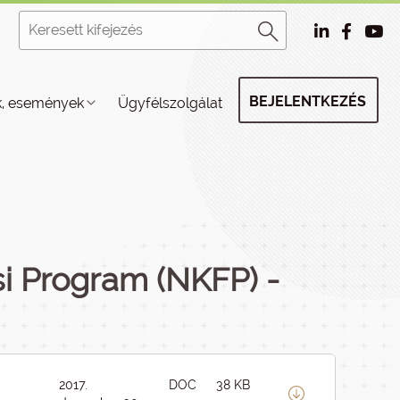
BEJELENTKEZÉS
k, események
Ügyfélszolgálat
si Program (NKFP) -
2017.
DOC
38 KB