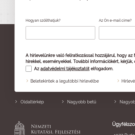
Hogyan szólíthatjuk?
Az Ön e-mail címe?
A hírlevelünkre való feliratkozással hozzájárul, hogy az
hírekkel, eseményekkel. További információkért, kérjük,
Az
adatvédelmi tájékoztatót
elfogadom.
Beletekintek a legutóbbi hírlevélbe
Hírlev
Oldaltérkép
Nagyobb betű
Nagyob
Ügyfélszo