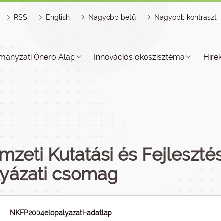
RSS
English
Nagyobb betű
Nagyobb kontraszt
mányzati Önerő Alap
Innovációs ökoszisztéma
Híre
zeti Kutatási és Fejleszté
lyázati csomag
NKFP2004elopalyazati-adatlap