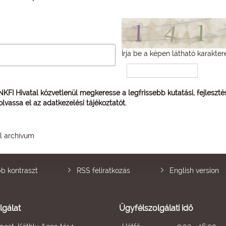
Írja be a képen látható karakter
 NKFI Hivatal közvetlenül megkeresse a legfrissebb kutatási, fejleszt
 olvassa el az
adatkezelési tájékoztatót
.
él archívum
b kontraszt
RSS feliratkozás
English version
lgálat
Ügyfélszolgálati idő