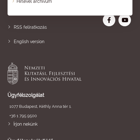
Hírlevél archívum
Nagyobb betű
RSS feliratkozás
English version
Ügyfélszolgálat
1077 Budapest, Kéthly Anna tér 1.
+36 1 795 9500
Írjon nekünk