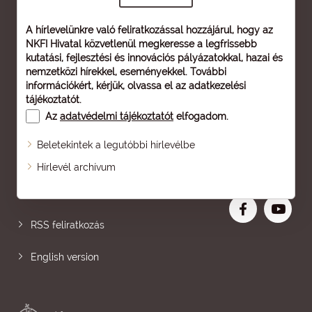
A hírlevelünkre való feliratkozással hozzájárul, hogy az
NKFI Hivatal közvetlenül megkeresse a legfrissebb
kutatási, fejlesztési és innovációs pályázatokkal, hazai és
nemzetközi hírekkel, eseményekkel. További
információkért, kérjük, olvassa el az
adatkezelési
tájékoztatót
.
Az
adatvédelmi tájékoztatót
elfogadom.
Beletekintek a legutóbbi hírlevélbe
Oldaltérkép
Hírlevél archívum
Nagyobb betű
RSS feliratkozás
English version