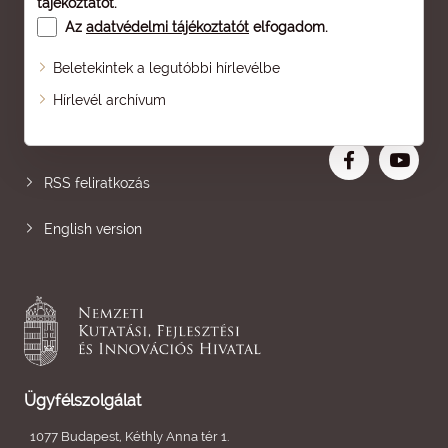
tájékoztatót
.
Az
adatvédelmi tájékoztatót
elfogadom.
Beletekintek a legutóbbi hírlevélbe
Oldaltérkép
Hírlevél archívum
Nagyobb betű
RSS feliratkozás
English version
Ügyfélszolgálat
1077 Budapest, Kéthly Anna tér 1.