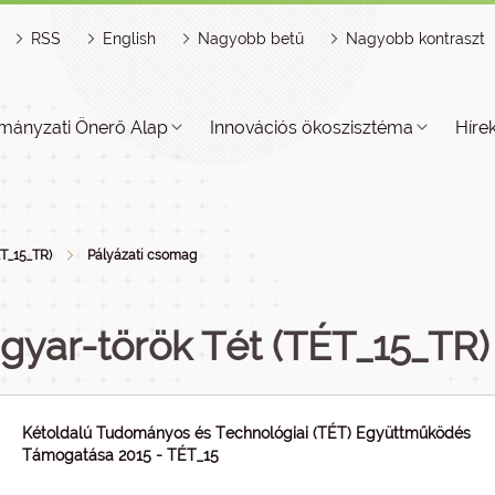
RSS
English
Nagyobb betű
Nagyobb kontraszt
mányzati Önerő Alap
Innovációs ökoszisztéma
Híre
ÉT_15_TR)
Pályázati csomag
gyar-török Tét (TÉT_15_TR)
Kétoldalú Tudományos és Technológiai (TÉT) Együttműködés
Támogatása 2015 - TÉT_15