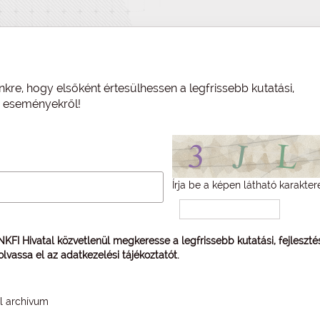
nkre, hogy elsőként értesülhessen a legfrissebb kutatási,
és eseményekről!
Írja be a képen látható karakter
 NKFI Hivatal közvetlenül megkeresse a legfrissebb kutatási, fejleszt
 olvassa el az
adatkezelési tájékoztatót
.
él archívum