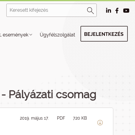
BEJELENTKEZÉS
k, események
Ügyfélszolgálat
 - Pályázati csomag
2019. május 17.
PDF
720 KB