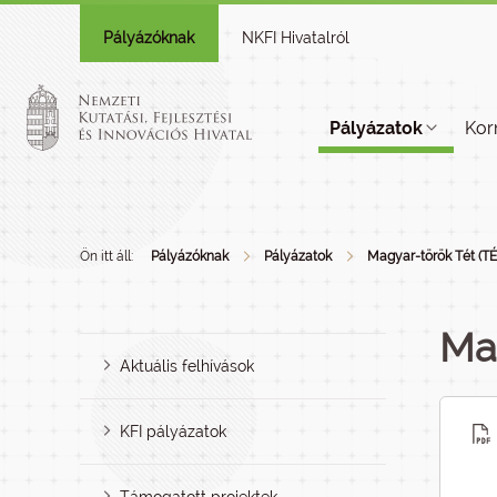
Pályázóknak
NKFI Hivatalról
Pályázatok
Kor
Ön itt áll:
Pályázóknak
Pályázatok
Magyar-török Tét (T
Ma
Aktuális felhívások
KFI pályázatok