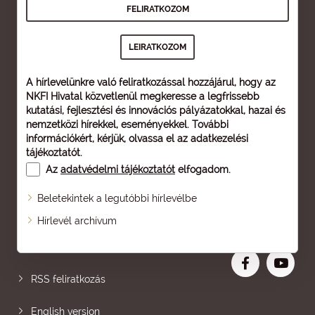
A hírlevelünkre való feliratkozással hozzájárul, hogy az
NKFI Hivatal közvetlenül megkeresse a legfrissebb
kutatási, fejlesztési és innovációs pályázatokkal, hazai és
nemzetközi hírekkel, eseményekkel. További
információkért, kérjük, olvassa el az
adatkezelési
tájékoztatót
.
Az
adatvédelmi tájékoztatót
elfogadom.
Beletekintek a legutóbbi hírlevélbe
Oldaltérkép
Hírlevél archívum
Nagyobb betű
RSS feliratkozás
English version