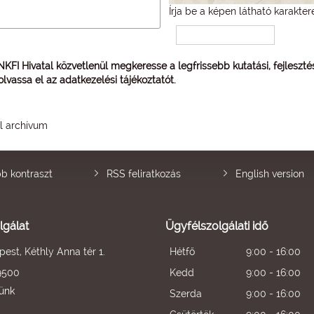
Írja be a képen látható karakter
 NKFI Hivatal közvetlenül megkeresse a legfrissebb kutatási, fejleszt
 olvassa el az
adatkezelési tájékoztatót
.
él archívum
b kontraszt
RSS feliratkozás
English version
lgálat
Ügyfélszolgálati idő
est, Kéthly Anna tér 1.
Hétfő
9:00 - 16:00
9500
Kedd
9:00 - 16:00
künk
Szerda
9:00 - 16:00