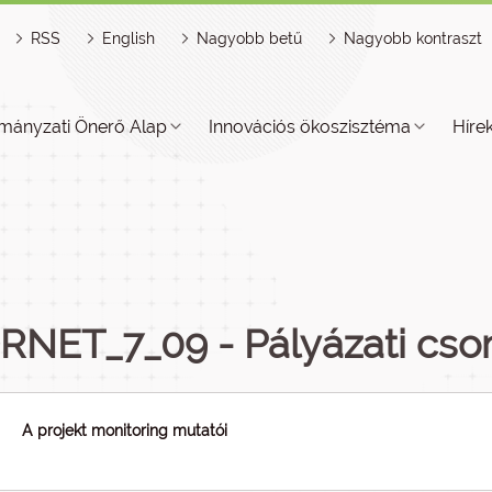
RSS
English
Nagyobb betű
Nagyobb kontraszt
mányzati Önerő Alap
Innovációs ökoszisztéma
Híre
RNET_7_09 - Pályázati cs
A projekt monitoring mutatói