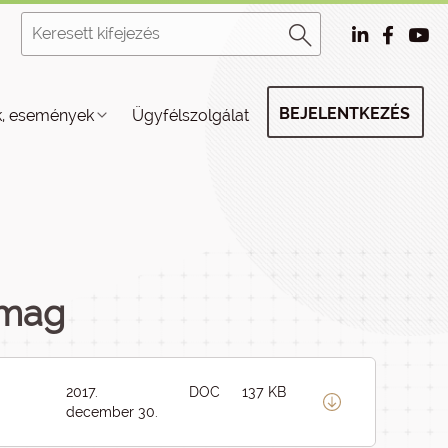
BEJELENTKEZÉS
k, események
Ügyfélszolgálat
omag
2017.
DOC
137 KB
december 30.