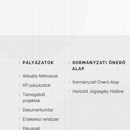
PÁLYÁZATOK
KORMÁNYZATI ÖNERŐ
ALAP
Aktuális felhívások
Kormányzati Önerő Alap
KFI pályázatok
Horizont Jogsegély Hotline
Támogatott
projektek
Dokumentumtár
Értékelési rendszer
Pályázati