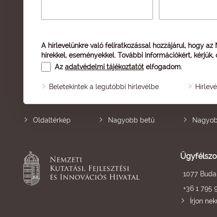
A hírlevelünkre való feliratkozással hozzájárul, hogy az
hírekkel, eseményekkel. További információkért, kérjük,
Az
adatvédelmi tájékoztatót
elfogadom.
Beletekintek a legutóbbi hírlevélbe
Hírlev
Oldaltérkép
Nagyobb betű
Nagyob
Ügyfélszo
1077 Budap
+36 1 795 
Írjon ne