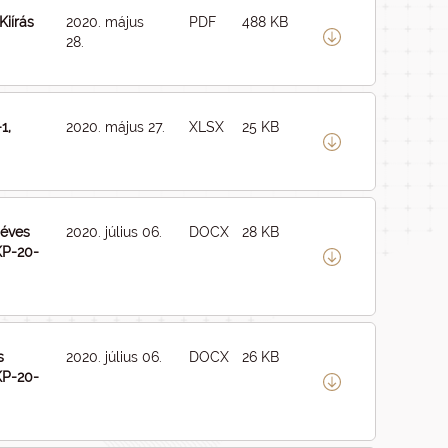
Kiírás
2020. május
PDF
488 KB
28.
1,
2020. május 27.
XLSX
25 KB
 éves
2020. július 06.
DOCX
28 KB
KP-20-
s
2020. július 06.
DOCX
26 KB
KP-20-