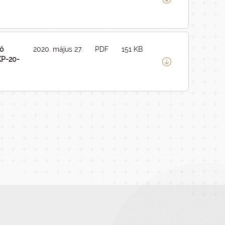
tó
2020. május 27.
PDF
151 KB
KP-20-