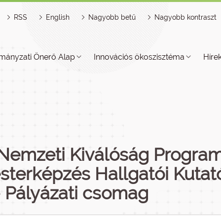
RSS
English
Nagyobb betű
Nagyobb kontraszt
mányzati Önerő Alap
Innovációs ökoszisztéma
Híre
Nemzeti Kiválóság Program
sterképzés Hallgatói Kutat
- Pályázati csomag