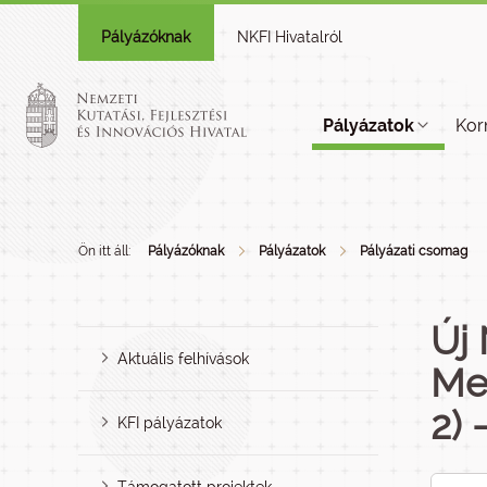
Pályázóknak
NKFI Hivatalról
Pályázatok
Kor
Ön itt áll:
Pályázóknak
Pályázatok
Pályázati csomag
Új 
Aktuális felhívások
Me
2) 
KFI pályázatok