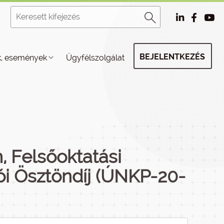
BEJELENTKEZÉS
k, események
Ügyfélszolgálat
, Felsőoktatási
ói Ösztöndíj (ÚNKP-20-