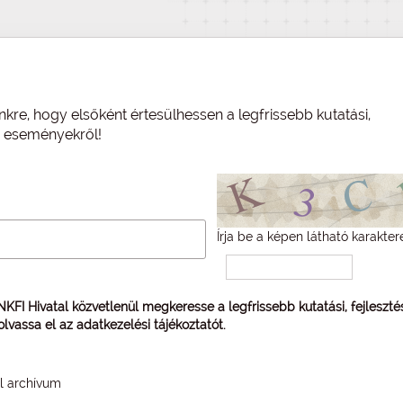
nkre, hogy elsőként értesülhessen a legfrissebb kutatási,
és eseményekről!
Írja be a képen látható karakter
 NKFI Hivatal közvetlenül megkeresse a legfrissebb kutatási, fejleszt
 olvassa el az
adatkezelési tájékoztatót
.
él archívum