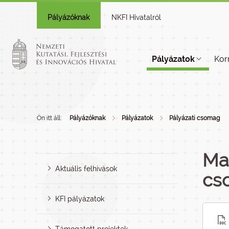
Pályázóknak
NKFI Hivatalról
Pályázatok
Kor
Ön itt áll:
Pályázóknak
Pályázatok
Pályázati csomag
Mag
Aktuális felhívások
cs
KFI pályázatok