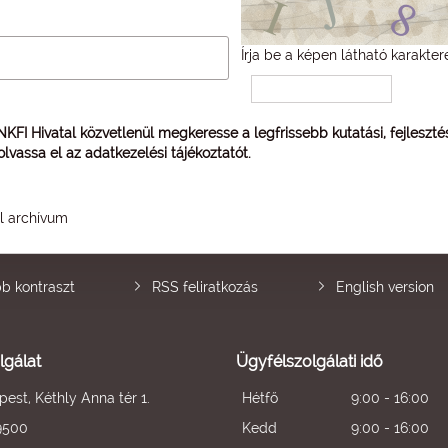
Írja be a képen látható karakter
 NKFI Hivatal közvetlenül megkeresse a legfrissebb kutatási, fejleszt
 olvassa el az
adatkezelési tájékoztatót
.
él archívum
b kontraszt
RSS feliratkozás
English version
lgálat
Ügyfélszolgálati idő
est, Kéthly Anna tér 1.
Hétfő
9:00 - 16:00
9500
Kedd
9:00 - 16:00