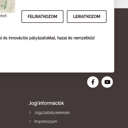
eket:
ési és innovációs pályázatokkal, hazai és nemzetközi
Jogi információk
Jogszabálykeresés
Impresszum