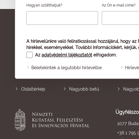
Hogyan szólíthatjuk?
Az Ön e-mail címe?
A hírlevelünkre való feliratkozással hozzájárul, hogy az
hírekkel, eseményekkel. További információkért, kérjük,
Az
adatvédelmi tájékoztatót
elfogadom.
Beletekintek a legutóbbi hírlevélbe
Hírlev
Oldaltérkép
Nagyobb betű
Nagyob
Ügyfélszo
1077 Budap
+36 1 795 