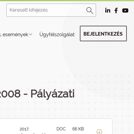
BEJELENTKEZÉS
k, események
Ügyfélszolgálat
008 - Pályázati
2017.
DOC
66 KB