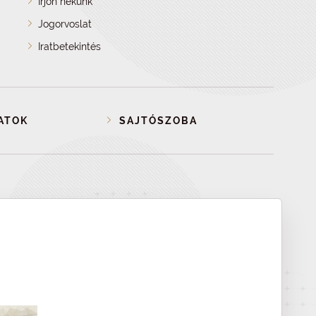
Írjon nekünk
Jogorvoslat
Iratbetekintés
ATOK
SAJTÓSZOBA