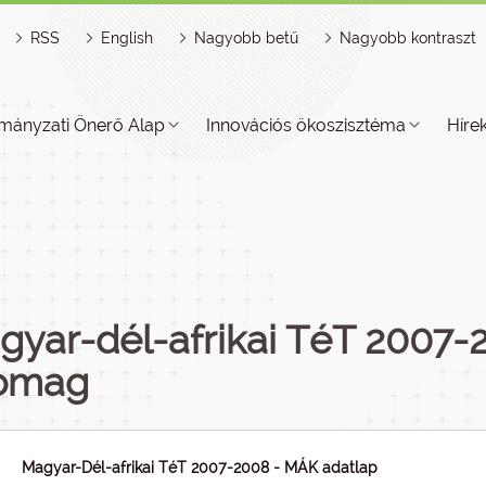
RSS
English
Nagyobb betű
Nagyobb kontraszt
mányzati Önerő Alap
Innovációs ökoszisztéma
Híre
yar-dél-afrikai TéT 2007-2
omag
Magyar-Dél-afrikai TéT 2007-2008 - MÁK adatlap