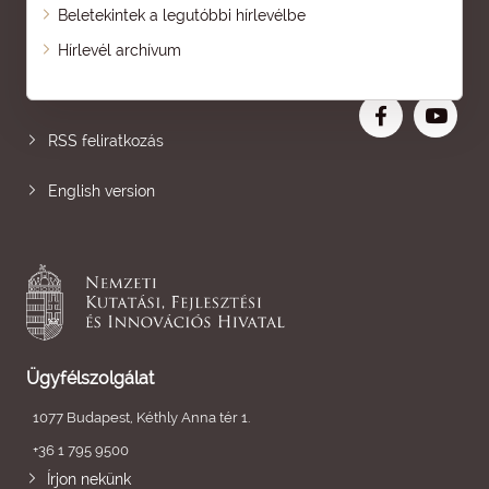
Beletekintek a legutóbbi hírlevélbe
Oldaltérkép
Hírlevél archívum
Nagyobb betű
RSS feliratkozás
English version
Ügyfélszolgálat
1077 Budapest, Kéthly Anna tér 1.
+36 1 795 9500
Írjon nekünk