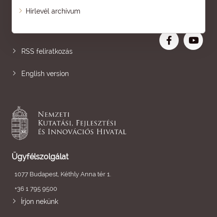
Oldaltérkép
Hírlevél archívum
Nagyobb betű
RSS feliratkozás
English version
Ügyfélszolgálat
1077 Budapest, Kéthly Anna tér 1.
+36 1 795 9500
Írjon nekünk