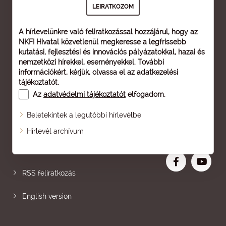
A hírlevelünkre való feliratkozással hozzájárul, hogy az
NKFI Hivatal közvetlenül megkeresse a legfrissebb
kutatási, fejlesztési és innovációs pályázatokkal, hazai és
nemzetközi hírekkel, eseményekkel. További
információkért, kérjük, olvassa el az
adatkezelési
tájékoztatót
.
Az
adatvédelmi tájékoztatót
elfogadom.
Beletekintek a legutóbbi hírlevélbe
Oldaltérkép
Hírlevél archívum
Nagyobb betű
RSS feliratkozás
English version