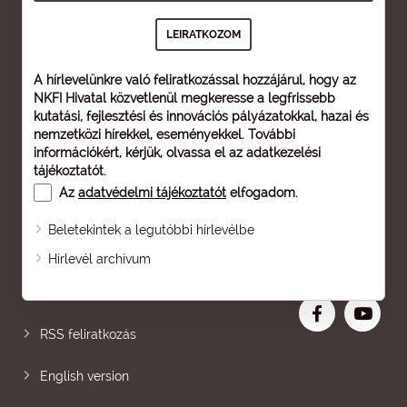
A hírlevelünkre való feliratkozással hozzájárul, hogy az
NKFI Hivatal közvetlenül megkeresse a legfrissebb
kutatási, fejlesztési és innovációs pályázatokkal, hazai és
nemzetközi hírekkel, eseményekkel. További
információkért, kérjük, olvassa el az
adatkezelési
tájékoztatót
.
Az
adatvédelmi tájékoztatót
elfogadom.
Beletekintek a legutóbbi hírlevélbe
Oldaltérkép
Hírlevél archívum
Nagyobb betű
RSS feliratkozás
English version