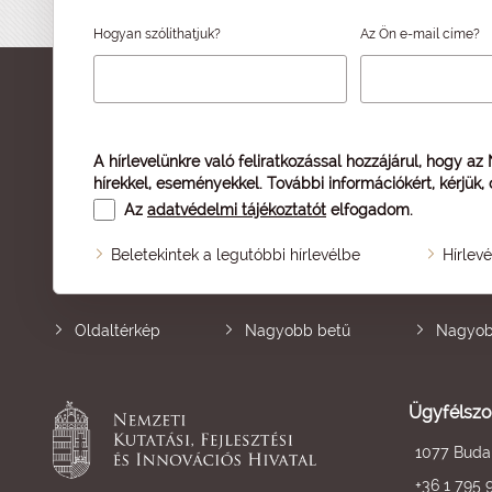
Hogyan szólíthatjuk?
Az Ön e-mail címe?
A hírlevelünkre való feliratkozással hozzájárul, hogy az
hírekkel, eseményekkel. További információkért, kérjük,
Az
adatvédelmi tájékoztatót
elfogadom.
Beletekintek a legutóbbi hírlevélbe
Hírlev
Oldaltérkép
Nagyobb betű
Nagyob
Ügyfélszo
1077 Budap
+36 1 795 