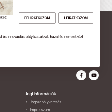
eket:
ési és innovációs pályázatokkal, hazai és nemzetközi
Jogi információk
Jogszabálykeresés
Impresszum