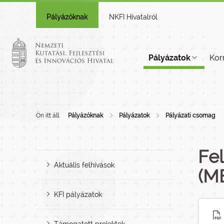
Pályázóknak
NKFI Hivatalról
Pályázatok
Kor
Ön itt áll:
Pályázóknak
Pályázatok
Pályázati csomag
Fe
Aktuális felhívások
(M
KFI pályázatok