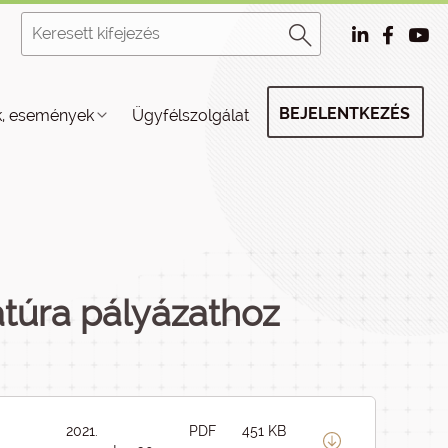
BEJELENTKEZÉS
k, események
Ügyfélszolgálat
túra pályázathoz
2021.
PDF
451 KB