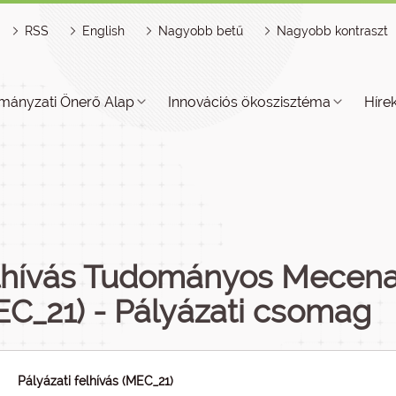
RSS
English
Nagyobb betű
Nagyobb kontraszt
mányzati Önerő Alap
Innovációs ökoszisztéma
Híre
lhívás Tudományos Mecena
EC_21) - Pályázati csomag
Pályázati felhívás (MEC_21)