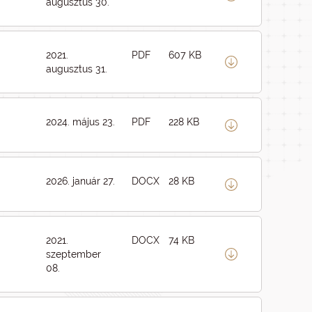
augusztus 30.
2021.
PDF
607 KB
augusztus 31.
2024. május 23.
PDF
228 KB
2026. január 27.
DOCX
28 KB
2021.
DOCX
74 KB
szeptember
08.