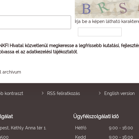
Írja be a képen látható karakter
 NKFI Hivatal közvetlenül megkeresse a legfrissebb kutatási, fejleszt
 olvassa el az
adatkezelési tájékoztatót
.
él archívum
b kontraszt
RSS feliratkozás
English version
lgálat
Ügyfélszolgálati idő
est, Kéthly Anna tér 1.
Hétfő
9:00 - 16:00
9500
Kedd
9:00 - 16:00