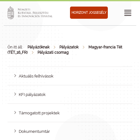
HORIZONT JOGSEGÉLY
Ön itt áll:
Pályázóknak
Pályázatok
Magyar-francia Tét
(TÉT_16_FR)
Pályázati csomag
Aktuális felhívások
KFI pályázatok
Támogatott projektek
Dokumentumtár