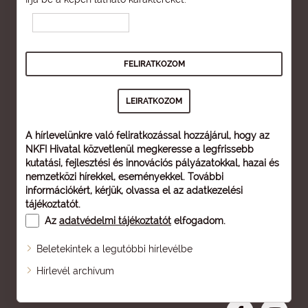
A hírlevelünkre való feliratkozással hozzájárul, hogy az
NKFI Hivatal közvetlenül megkeresse a legfrissebb
kutatási, fejlesztési és innovációs pályázatokkal, hazai és
nemzetközi hírekkel, eseményekkel. További
információkért, kérjük, olvassa el az
adatkezelési
tájékoztatót
.
Az
adatvédelmi tájékoztatót
elfogadom.
Beletekintek a legutóbbi hírlevélbe
Oldaltérkép
Hírlevél archívum
Nagyobb betű