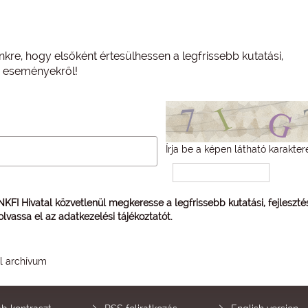
nkre, hogy elsőként értesülhessen a legfrissebb kutatási,
és eseményekről!
Írja be a képen látható karakter
 NKFI Hivatal közvetlenül megkeresse a legfrissebb kutatási, fejleszt
 olvassa el az
adatkezelési tájékoztatót
.
él archívum