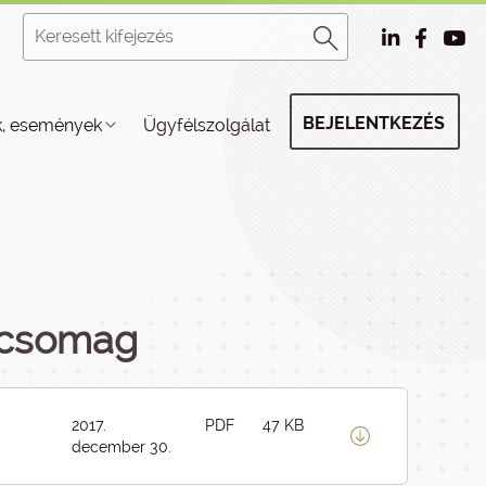
BEJELENTKEZÉS
k, események
Ügyfélszolgálat
i csomag
2017.
PDF
47 KB
december 30.