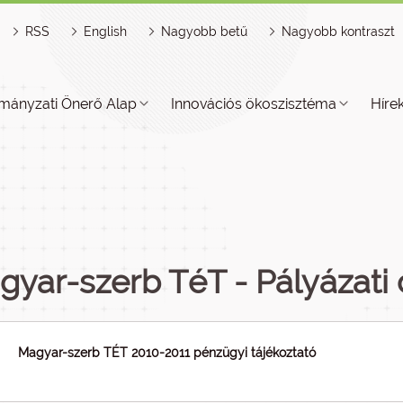
RSS
English
Nagyobb betű
Nagyobb kontraszt
mányzati Önerő Alap
Innovációs ökoszisztéma
Híre
gyar-szerb TéT - Pályázat
Magyar-szerb TÉT 2010-2011 pénzügyi tájékoztató