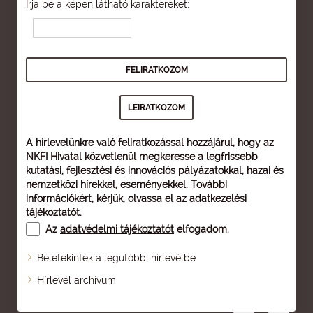
Írja be a képen látható karaktereket:
A hírlevelünkre való feliratkozással hozzájárul, hogy az
NKFI Hivatal közvetlenül megkeresse a legfrissebb
kutatási, fejlesztési és innovációs pályázatokkal, hazai és
nemzetközi hírekkel, eseményekkel. További
információkért, kérjük, olvassa el az
adatkezelési
tájékoztatót
.
Az
adatvédelmi tájékoztatót
elfogadom.
Beletekintek a legutóbbi hírlevélbe
Oldaltérkép
Hírlevél archívum
Nagyobb betű