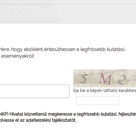
nkre, hogy elsőként értesülhessen a legfrissebb kutatási,
és eseményekről!
Írja be a képen látható karakter
 NKFI Hivatal közvetlenül megkeresse a legfrissebb kutatási, fejleszt
 olvassa el az
adatkezelési tájékoztatót
.