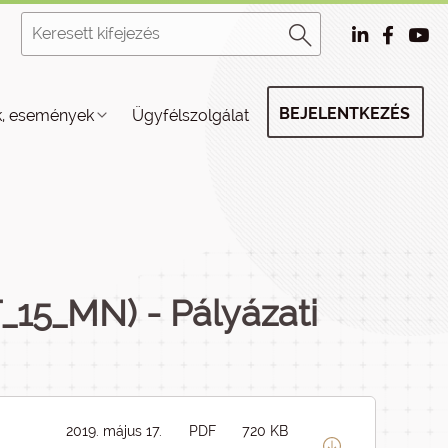
BEJELENTKEZÉS
k, események
Ügyfélszolgálat
15_MN) - Pályázati
2019. május 17.
PDF
720 KB