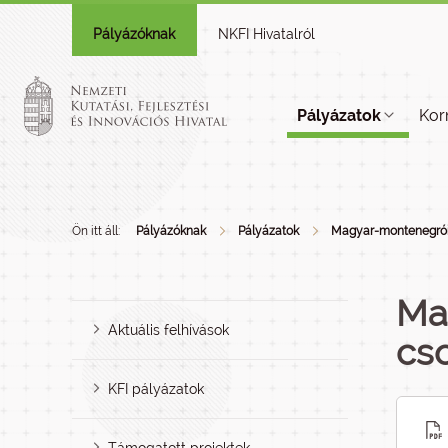
Pályázóknak
NKFI Hivatalról
Pályázatok
Kor
Ön itt áll:
Pályázóknak
Pályázatok
Magyar-montenegrói
Ma
Aktuális felhívások
cs
KFI pályázatok