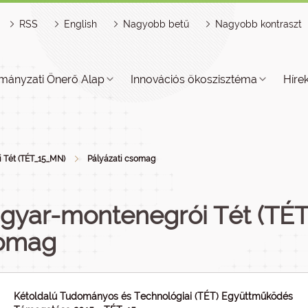
RSS
English
Nagyobb betű
Nagyobb kontraszt
mányzati Önerő Alap
Innovációs ökoszisztéma
Híre
 Tét (TÉT_15_MN)
Pályázati csomag
gyar-montenegrói Tét (TÉT_
omag
Kétoldalú Tudományos és Technológiai (TÉT) Együttműködés