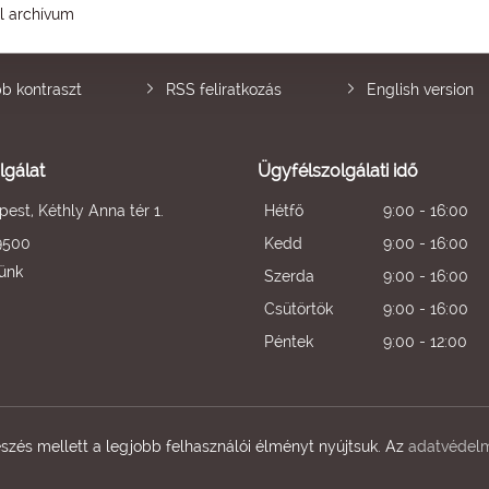
él archívum
b kontraszt
RSS feliratkozás
English version
lgálat
Ügyfélszolgálati idő
est, Kéthly Anna tér 1.
Hétfő
9:00 - 16:00
9500
Kedd
9:00 - 16:00
künk
Szerda
9:00 - 16:00
Csütörtök
9:00 - 16:00
Péntek
9:00 - 12:00
zés mellett a legjobb felhasználói élményt nyújtsuk. Az
adatvédelm