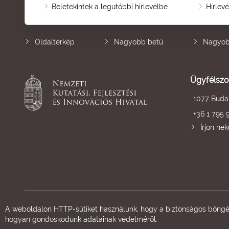
Beletekintek a legutóbbi hírlevélbe
Hírlev
Oldaltérkép
Nagyobb betű
Nagyob
Ügyfélszo
1077 Budap
+36 1 795 
Írjon ne
A weboldalon HTTP-sütiket használunk, hogy a biztonságos böngés
hogyan gondoskodunk adatainak védelméről.