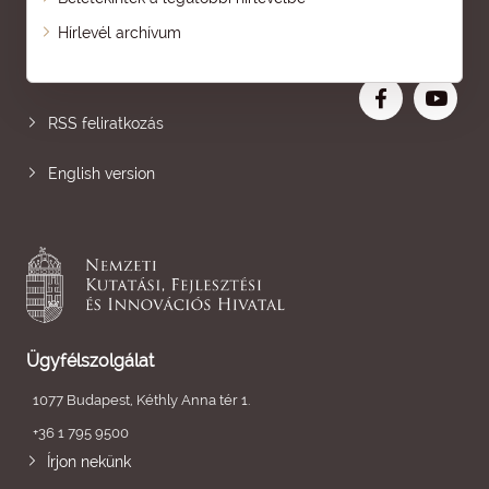
Oldaltérkép
Hírlevél archívum
Nagyobb betű
RSS feliratkozás
English version
Ügyfélszolgálat
1077 Budapest, Kéthly Anna tér 1.
+36 1 795 9500
Írjon nekünk