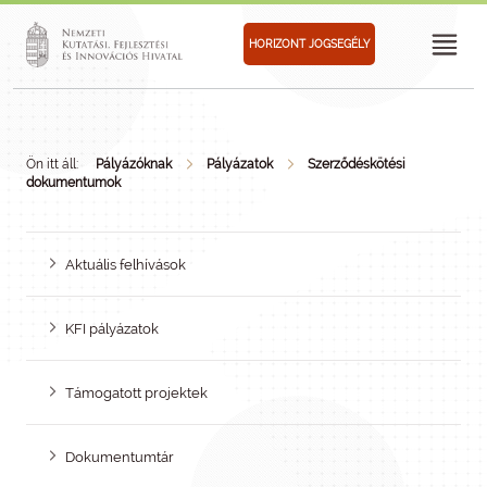
HORIZONT JOGSEGÉLY
Ön itt áll:
Pályázóknak
Pályázatok
Szerződéskötési
dokumentumok
Aktuális felhívások
KFI pályázatok
Támogatott projektek
Dokumentumtár