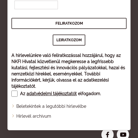
A hírlevelünkre való feliratkozással hozzájárul, hogy az
NKFI Hivatal közvetlenül megkeresse a legfrissebb
kutatási, fejlesztési és innovációs pályázatokkal, hazai és
nemzetközi hírekkel, eseményekkel. További
információkért, kérjük, olvassa el az
adatkezelési
tájékoztatót
.
Az
adatvédelmi tájékoztatót
elfogadom.
Beletekintek a legutóbbi hírlevélbe
Oldaltérkép
Hírlevél archívum
Nagyobb betű