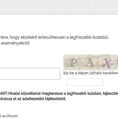
nkre, hogy elsőként értesülhessen a legfrissebb kutatási,
és eseményekről!
Írja be a képen látható karakter
 NKFI Hivatal közvetlenül megkeresse a legfrissebb kutatási, fejleszt
 olvassa el az
adatkezelési tájékoztatót
.
él archívum