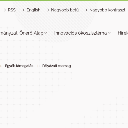
RSS
English
Nagyobb betű
Nagyobb kontraszt
mányzati Önerő Alap
Innovációs ökoszisztéma
Híre
Egyéb támogatás
Pályázati csomag