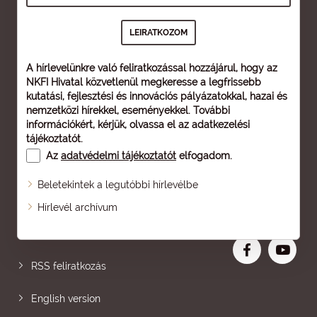
A hírlevelünkre való feliratkozással hozzájárul, hogy az
NKFI Hivatal közvetlenül megkeresse a legfrissebb
kutatási, fejlesztési és innovációs pályázatokkal, hazai és
nemzetközi hírekkel, eseményekkel. További
információkért, kérjük, olvassa el az
adatkezelési
tájékoztatót
.
Az
adatvédelmi tájékoztatót
elfogadom.
Beletekintek a legutóbbi hírlevélbe
Oldaltérkép
Hírlevél archívum
Nagyobb betű
RSS feliratkozás
English version